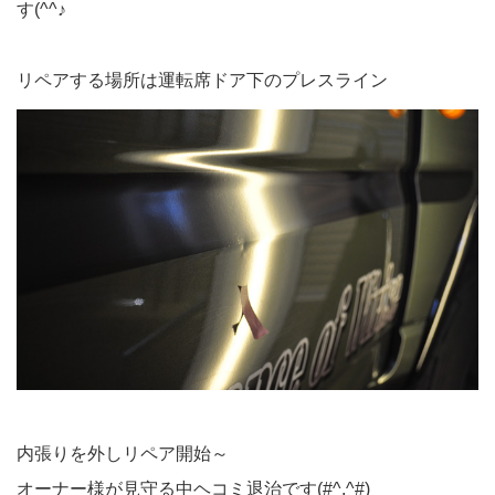
す(^^♪
リペアする場所は運転席ドア下のプレスライン
内張りを外しリペア開始～
オーナー様が見守る中ヘコミ退治です(#^.^#)